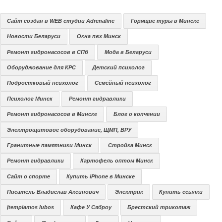
Сайт создан в WEB студии Adrenaline
Горящие туры в Минске
Новости Беларуси
Окна пвх Минск
Ремонт гидронасосов в СПб
Мода в Беларуси
Оборуджование для КРС
Детский психолог
Подростковый психолог
Семейный психолог
Психолог Минск
Ремонт гидравлики
Ремонт гидронасосов в Минске
Блог о копчении
Электрощитовое оборудование, ЩМП, ВРУ
Гранитные памятники Минск
Стройка Минск
Ремонт гидравлики
Картофель оптом Минск
Сайт о спорте
Купить iPhone в Минске
Писатель Владислав Аксинович
Электрик
Купить ссылки
Įtempiamos lubos
Кафе У Сяброу
Брестский трикотаж